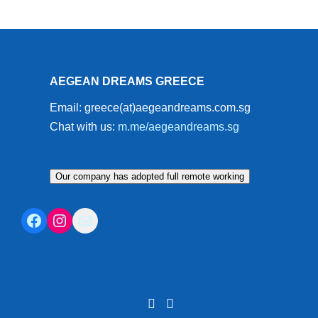
AEGEAN DREAMS GREECE
Email: greece(at)aegeandreams.com.sg
Chat with us:
m.me/aegeandreams.sg
Our company has adopted full remote working
Facebook
Instagram
Mail